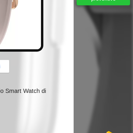
button
i
lo Smart Watch di