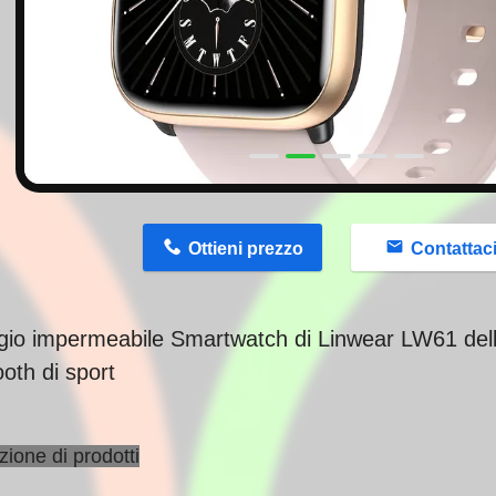
n
Ottieni prezzo
Contattac
gio impermeabile Smartwatch di Linwear LW61 del
oth di sport
zione di prodotti