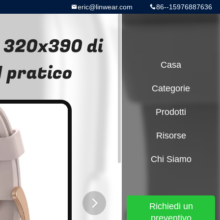
eric@linwear.com
86--15976887636
 320x390 di
 pratico
Casa
Categorie
Prodotti
Risorse
Chi Siamo
Richiedi un
preventivo