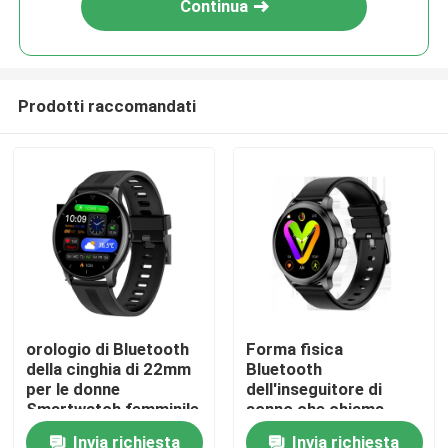
Continua
Prodotti raccomandati
Casa.
orologio di Bluetooth
Forma fisica
della cinghia di 22mm
Bluetooth
Prodotti
per le donne
dell'inseguitore di
Smartwatch femminile
sonno che chiama
impermeabile
orologio per le donne
Invia richiesta
Invia richiesta
Su di noi