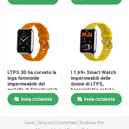
128M Rom
Visita alla fabbrica
Controllo della qualità
Contattaci
Notizie
LTPS 3D ha curvato la
I 1,69» Smart Watch
lega femminile
impermeabili delle
impermeabile del
donne di LTPS,
BT che chiama Smartwatch
metallo di Smartwatch
braccialetto astuto
pratica
delle signore
Invia richiesta
Invia richiesta
multifunzionali
Smart Watch di TFT LCD
Casa
Circa noi
Contattaci
Desktop Site
Orologio intelligente AMOLED