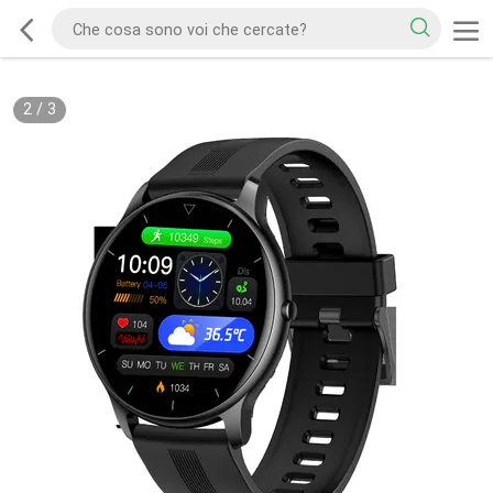
2
/
3