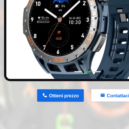
n
Ottieni prezzo
Contattac