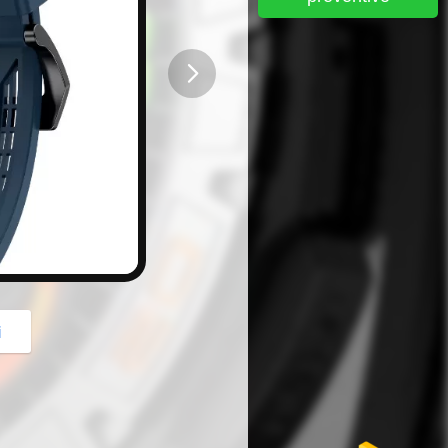
button
i