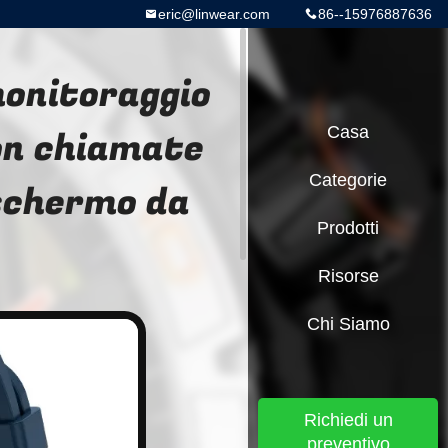
eric@linwear.com
86--15976887636
 monitoraggio
on chiamate
Casa
Categorie
schermo da
Prodotti
Risorse
Chi Siamo
Richiedi un
preventivo