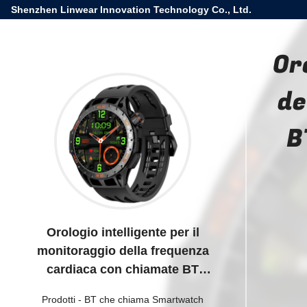
Shenzhen Linwear Innovation Technology Co., Ltd.
Or
de
B
Orologio intelligente per il
monitoraggio della frequenza
cardiaca con chiamate BT
impermeabili IP68 con schermo da
Prodotti
-
BT che chiama Smartwatch
1,43 pollici