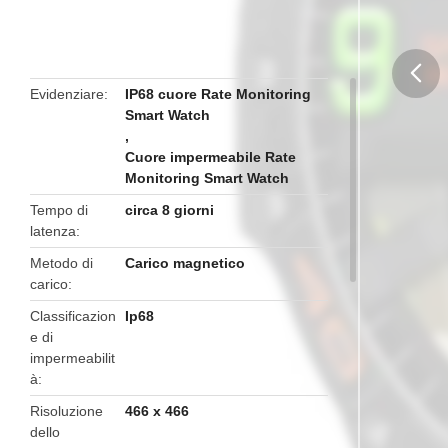
Evidenziare
IP68 cuore Rate Monitoring
Smart Watch
butto
,
Cuore impermeabile Rate
Monitoring Smart Watch
Tempo di
circa 8 giorni
latenza
Metodo di
Carico magnetico
carico
Classificazion
Ip68
e di
impermeabilit
à
Risoluzione
466 x 466
dello