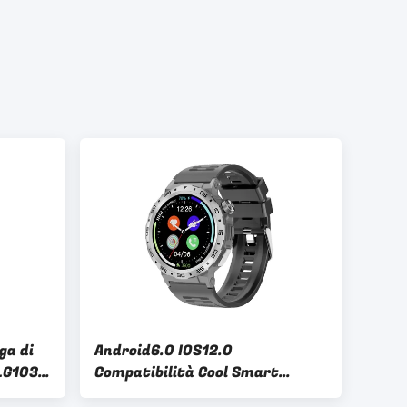
ga di
Android6.0 IOS12.0
LG103
Compatibilità Cool Smart
altro
Watches con 1.43 Amoled