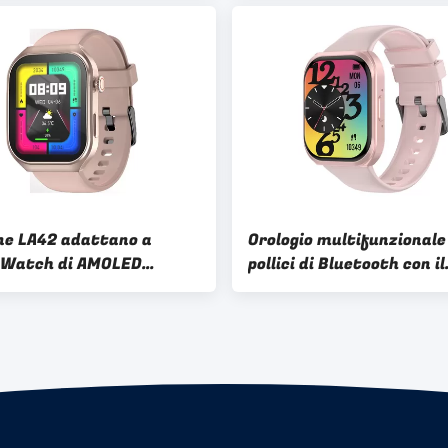
ne LA42 adattano a
Orologio multifunzionale
 Watch di AMOLED
pollici di Bluetooth con il
 eccellente con la corona
monitor di sforzo di salu
nale