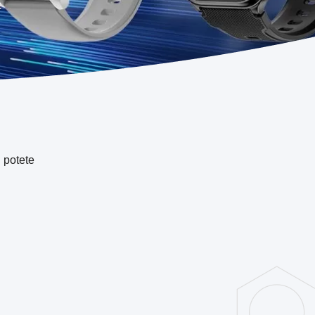
e
. potete