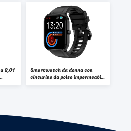
Display
 a 2,01
Smartwatch da donna con
cinturino da polso impermeabile
te
BT Calling Smart Watch IP68