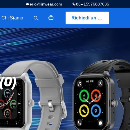
eric@linwear.com
86--15976887636
Chi Siamo
Richiedi un preventivo
描述
(0)