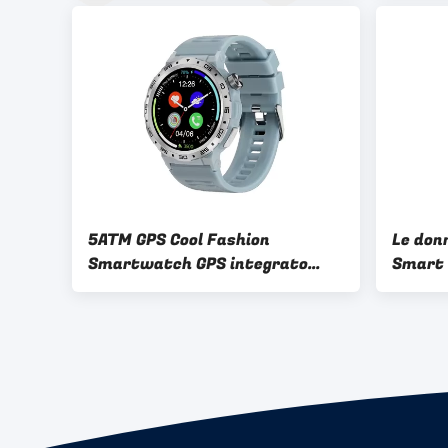
5ATM GPS Cool Fashion
Le don
Smartwatch GPS integrato
Smart
Long Endurance
sottile
funzio